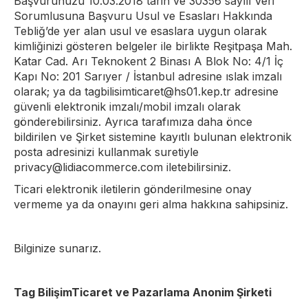
Başvurunuzu 10.03.2018 tarih ve 30356 sayılı Veri
Sorumlusuna Başvuru Usul ve Esasları Hakkında
Tebliğ’de yer alan usul ve esaslara uygun olarak
kimliğinizi gösteren belgeler ile birlikte Reşitpaşa Mah.
Katar Cad. Arı Teknokent 2 Binası A Blok No: 4/1 İç
Kapı No: 201 Sarıyer / İstanbul adresine ıslak imzalı
olarak; ya da tagbilisimticaret@hs01.kep.tr adresine
güvenli elektronik imzalı/mobil imzalı olarak
gönderebilirsiniz. Ayrıca tarafımıza daha önce
bildirilen ve Şirket sistemine kayıtlı bulunan elektronik
posta adresinizi kullanmak suretiyle
privacy@lidiacommerce.com iletebilirsiniz.
Ticari elektronik iletilerin gönderilmesine onay
vermeme ya da onayını geri alma hakkına sahipsiniz.
Bilginize sunarız.
Tag BilişimTicaret ve Pazarlama Anonim Şirketi