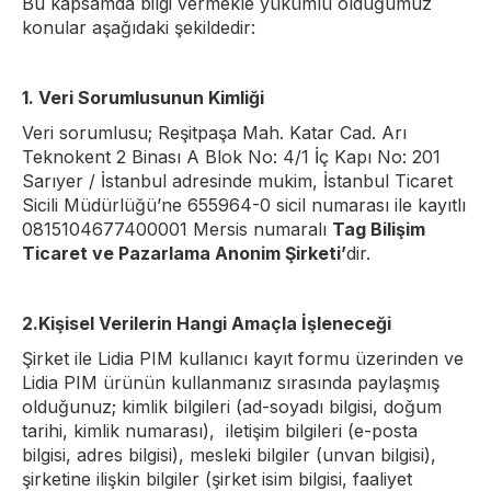
Bu kapsamda bilgi vermekle yükümlü olduğumuz
konular aşağıdaki şekildedir:
1. Veri Sorumlusunun Kimliği
Veri sorumlusu; Reşitpaşa Mah. Katar Cad. Arı
Teknokent 2 Binası A Blok No: 4/1 İç Kapı No: 201
Sarıyer / İstanbul adresinde mukim, İstanbul Ticaret
Sicili Müdürlüğü’ne 655964-0 sicil numarası ile kayıtlı
0815104677400001 Mersis numaralı
Tag Bilişim
Ticaret ve Pazarlama Anonim Şirketi’
dir.
2.Kişisel Verilerin Hangi Amaçla İşleneceği
Şirket ile Lidia PIM kullanıcı kayıt formu üzerinden ve
Lidia PIM ürünün kullanmanız sırasında paylaşmış
olduğunuz; kimlik bilgileri (ad-soyadı bilgisi, doğum
tarihi, kimlik numarası), iletişim bilgileri (e-posta
bilgisi, adres bilgisi), mesleki bilgiler (unvan bilgisi),
şirketine ilişkin bilgiler (şirket isim bilgisi, faaliyet