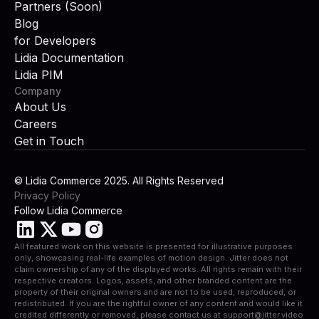
Partners (Soon)
Blog
for Developers
Lidia Documentation
Lidia PIM
Company
About Us
Careers
Get in Touch
© Lidia Commerce 2025. All Rights Reserved
Privacy Policy
Follow Lidia Commerce
All featured work on this website is presented for illustrative purposes
only, showcasing real-life examples of motion design. Jitter does not
claim ownership of any of the displayed works. All rights remain with their
respective creators. Logos, assets, and other branded content are the
property of their original owners and are not to be used, reproduced, or
redistributed. If you are the rightful owner of any content and would like it
credited differently or removed, please contact us at support@jitter.video