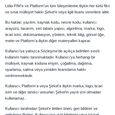
Lidia PIM’e ve Platform’un tüm bileşenlerine ilişkin her türlü fikri
ve sınai mülkiyet hakkı Şirket’e veya ilgili lisans verenlere aittir.
Bu haklar; yazılım, kaynak kodu, nesne kodu, kullanıcı
arayüzü, tasarım, veri tabanı yapısı, algoritma, marka, logo,
ticari isim, dokümantasyon, yöntem, teknik bilgi, görsel öğe,
metin ve Platform’a ilişkin diğer materyalleri kapsar.
Kullanıcı’ya yalnızca Sözleşme’de açıkça belirtilen sınırlı
kullanım hakkı tanınmaktadır. Kullanıcı’ya herhangi bir
mülkiyet, kaynak koduna erişim, çoğaltma, dağıtma,
uyarlama, satma veya yeniden lisanslama hakkı
verilmemektedir.
Kullanıcı, Platform’a veya Şirket’e ilişkin marka, logo, ticari
isim ve diğer tanıtıcı unsurları Şirket’in yazılı izni olmadan
kullanamaz.
Kullanıcı tarafından Şirket’e iletilen öneri, geri bildirim ve
geliştirme fikirleri, Kullanıcı’nın gizli bilgilerini veya kişisel