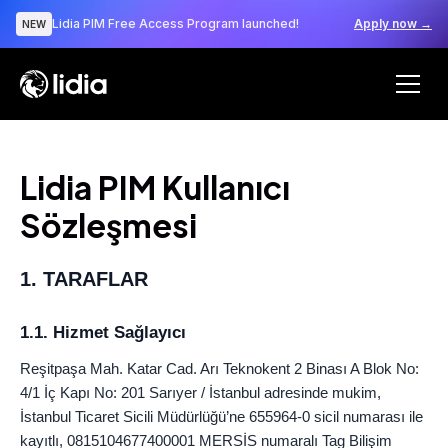
Lidia PIM Free Access Program launched!
Apply now →
NEW
Lidia PIM Kullanıcı
Sözleşmesi
1. TARAFLAR
1.1. Hizmet Sağlayıcı
Reşitpaşa Mah. Katar Cad. Arı Teknokent 2 Binası A Blok No:
4/1 İç Kapı No: 201 Sarıyer / İstanbul adresinde mukim,
İstanbul Ticaret Sicili Müdürlüğü’ne 655964-0 sicil numarası ile
kayıtlı, 0815104677400001 MERSİS numaralı Tag Bilişim